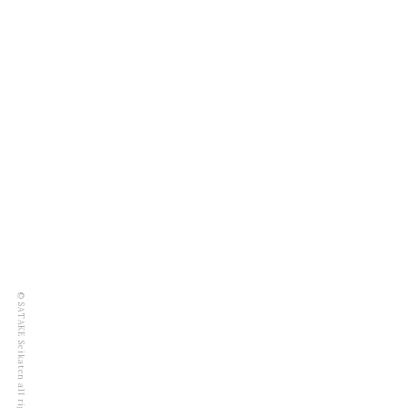
© SATAKE Seikaten all rights reserved.