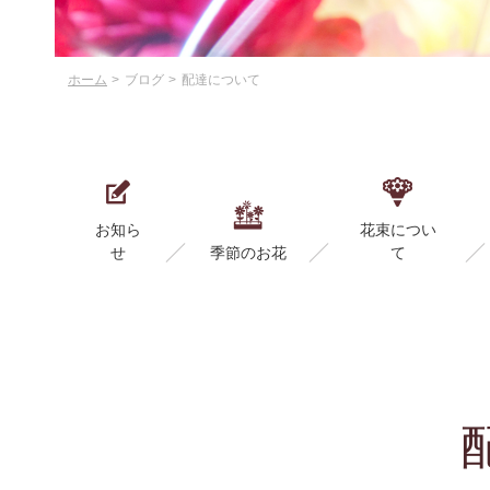
ホーム
ブログ
配達について
お知ら
花束につい
せ
季節のお花
て