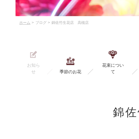
ホーム
ブログ
錦佐竹生花店 高槻店
お知ら
花束につい
せ
季節のお花
て
錦佐